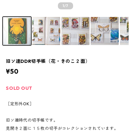
1
/7
旧ソ連DDR切手帳（花・きのこ２面）
¥50
SOLD OUT
［定形外OK］
旧ソ連時代の切手帳です。
見開き２面に１５枚の切手がコレクションされています。