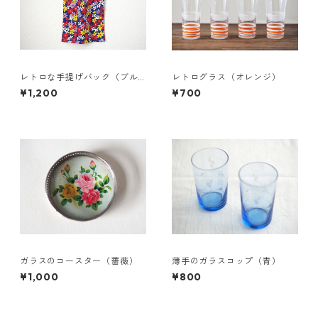
レトロな手提げバック（ブル
レトログラス（オレンジ）
ー）
¥1,200
¥700
ガラスのコースター（薔薇）
薄手のガラスコップ（青）
¥1,000
¥800