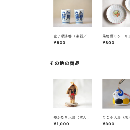
童子柄湯呑（楽器／雪
果物柄のケーキ
ん子）
¥800
¥800
その他の商品
頬かむり人形（雪ん
のごみ人形（未
子）
¥1,000
¥800