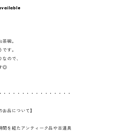
available
お茶碗。
うです。
りなので、
す◎
。
・・・・・・・・・・・・・・・・
のお品について】
時間を経たアンティーク品や古道具