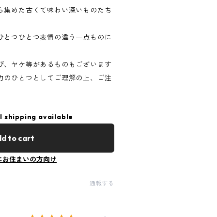
ら集めた古くて味わい深いものたち
ひとつひとつ表情の違う一点ものに
び、ヤケ等があるものもございます
力のひとつとしてご理解の上、ご注
l shipping available
d to cart
にお住まいの方向け
通報する