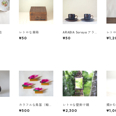
皿
レトロな薬箱
ARABIA Soraya アラ
レト
ビア ソラヤ カップ
¥50
¥50
¥1,2
＆ソーサー
）
カラフルな鳥笛（輸出
レトロな壁掛け鏡
頬か
用）
り）
¥500
¥2,300
¥1,0