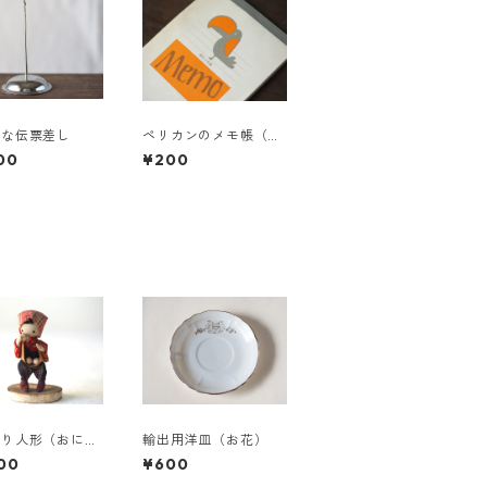
ロな伝票差し
ペリカンのメモ帳（デ
ッドストック）
00
¥200
むり人形（おにぎ
輸出用洋皿（お花）
00
¥600