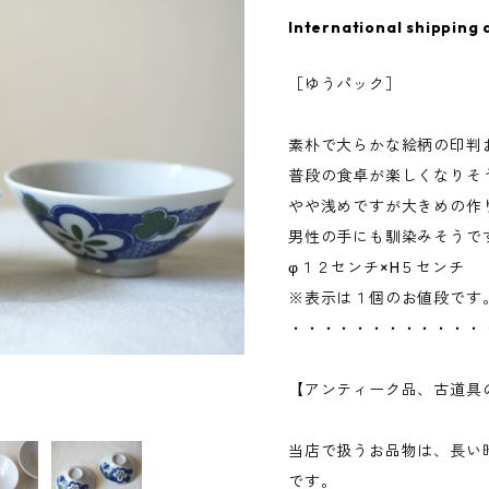
International shipping 
［ゆうパック］
素朴で大らかな絵柄の印判
普段の食卓が楽しくなりそ
やや浅めですが大きめの作
男性の手にも馴染みそうで
φ１２センチ×H５センチ
※表示は１個のお値段です
・・・・・・・・・・・・
【アンティーク品、古道具
当店で扱うお品物は、長い
です。