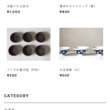
木彫りの土佐犬
薄手のガラスコップ（青）
¥1,000
¥800
ブリキの菓子型（円形）
水玉茶碗（大）
¥300
¥500
CATEGORY