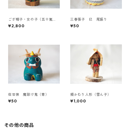
ござ帽子・女の子（五十嵐
三春張子 巳 尾振り
豊）
¥2,800
¥50
佐世保 魔除け鬼（青）
頬かむり人形（雪ん子）
¥50
¥1,000
その他の商品