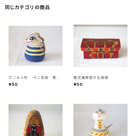
同じカテゴリの商品
のごみ人形 ​十二支鈴 青巳
鹿児島神宮の化粧箱
（小）
¥50
¥50