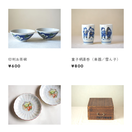
印判お茶碗
童子柄湯呑（楽器／雪ん子）
¥600
¥800