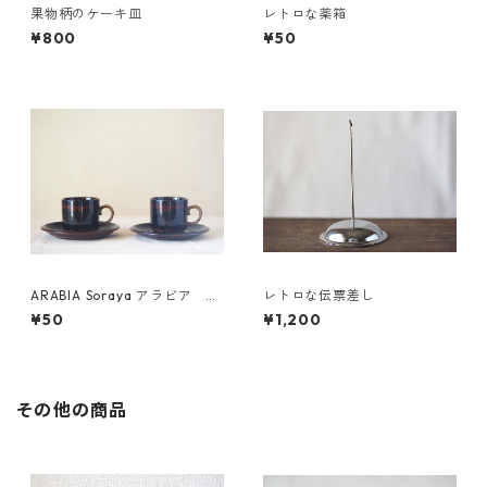
果物柄のケーキ皿
レトロな薬箱
¥800
¥50
ARABIA Soraya アラビア ソ
レトロな伝票差し
ラヤ カップ＆ソーサー
¥50
¥1,200
その他の商品