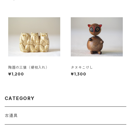
陶器の三猿（楊枝入れ）
タヌキこけし
¥1,200
¥1,300
CATEGORY
古道具