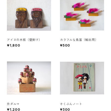
アイヌの木板（壁掛け）
カラフルな鳥笛（輸出用）
¥1,800
¥500
升ダルマ
さくぶんノート
¥1,200
¥300