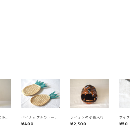
の保存
パイナップルのコース
ライオンの小物入れ
アイ
ター
¥400
¥2,300
¥50