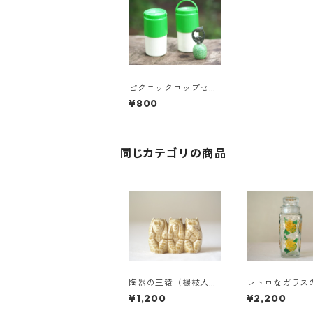
ピクニックコップセッ
ト
¥800
同じカテゴリの商品
陶器の三猿（楊枝入
レトロなガラス
れ）
瓶
¥1,200
¥2,200