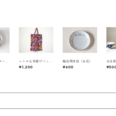
ター
レトロな手提げバック
輸出用洋皿（お花）
水玉
（ブルー）
¥1,200
¥600
¥50