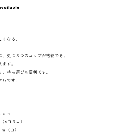
available
しくなる、
に、更に３つのコップが格納でき、
えます。
り、持ち運びも便利です。
ク品です。
３ｃｍ
ｍ（×白３コ）
ｃｍ（白）