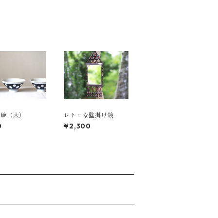
茶碗（大）
レトロな壁掛け鏡
0
¥2,300