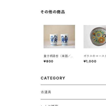
その他の商品
童子柄湯呑（楽器／雪
ガラスのコース
ん子）
（黄色花）
¥800
¥1,000
CATEGORY
古道具