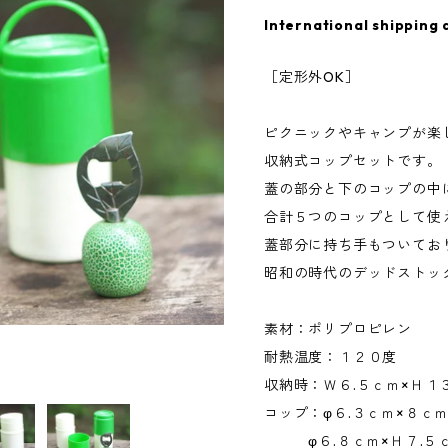
International shipping 
［定形外OK］
ピクニックやキャンプが楽
収納式コップセットです。
蓋の部分と下のコップの中
合計５つのコップとして使
蓋部分に持ち手もついてお
昭和の時代のデッドストッ
素材：ポリプロピレン
耐熱温度：１２０度
収納時：Ｗ６.５ｃｍ×Ｈ１
コップ：φ６.３ｃｍ×８ｃ
φ６.８ｃｍ×Ｈ７.５