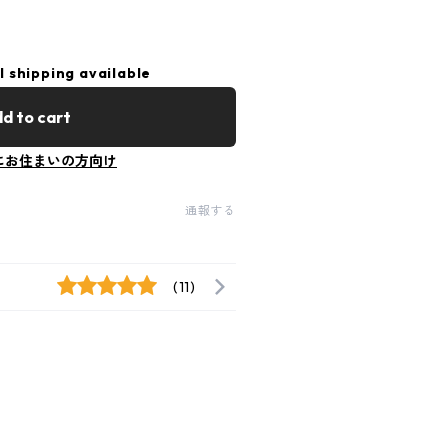
l shipping available
d to cart
にお住まいの方向け
通報する
(11)