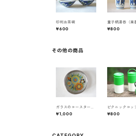
印判お茶碗
童子柄湯呑（楽
ん子）
¥600
¥800
その他の商品
ガラスのコースター
ピクニックコッ
（黄色花）
ト
¥1,000
¥800
CATEGORY