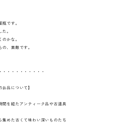
薬瓶です。
した。
くのかな。
もの、素敵です。
・・・・・・・・・・・
のお品について】
時間を経たアンティーク品や古道具
ら集めた古くて味わい深いものたち