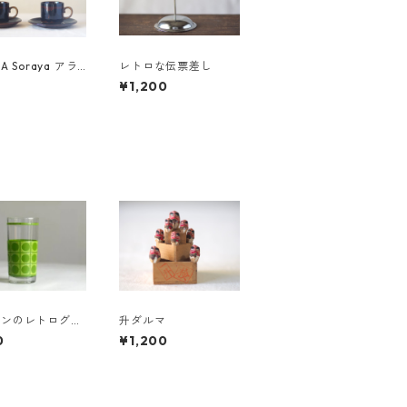
IA Soraya アラ
レトロな伝票差し
 ソラヤ カップ
¥1,200
ーサー
ーンのレトログラ
升ダルマ
0
¥1,200