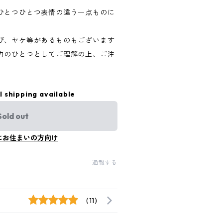
ひとつひとつ表情の違う一点ものに
び、ヤケ等があるものもございます
力のひとつとしてご理解の上、ご注
l shipping available
Sold out
にお住まいの方向け
通報する
(11)