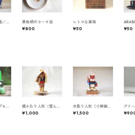
器／雪
果物柄のケーキ皿
レトロな薬箱
ARAB
ビア
¥800
¥50
¥50
＆ソ
プセッ
頬かむり人形（雪ん
木彫り人形（小野獅
グリ
子）
子）
ス
¥1,000
¥1,500
¥90