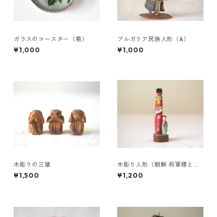
ガラスのコースター（菊）
ブルガリア民族人形（A）
¥1,000
¥1,000
木彫りの三猿
木彫り人形（朝鮮 将軍標と農
民）
¥1,500
¥1,200