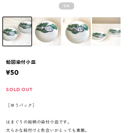
1
/4
蛤図染付小皿
¥50
SOLD OUT
［ゆうパック］
はまぐりの絵柄の染付小皿です。
大らかな絵付けと色合いがとっても素敵。