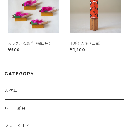
カラフルな鳥笛（輸出用）
木彫り人形（三猿）
¥500
¥1,200
CATEGORY
古道具
レトロ雑貨
フォークトイ