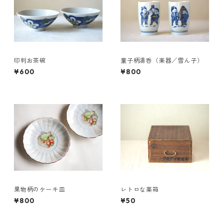
印判お茶碗
童子柄湯呑（楽器／雪ん子）
¥600
¥800
果物柄のケーキ皿
レトロな薬箱
¥800
¥50