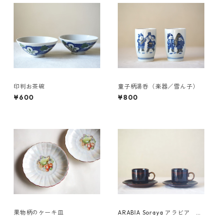
印判お茶碗
童子柄湯呑（楽器／雪ん子）
¥600
¥800
果物柄のケーキ皿
ARABIA Soraya アラビア ソ