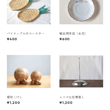
パイナップルのコースター
輸出用洋皿（お花）
¥400
¥600
頬杖こけし
レトロな伝票差し
¥1,200
¥1,200